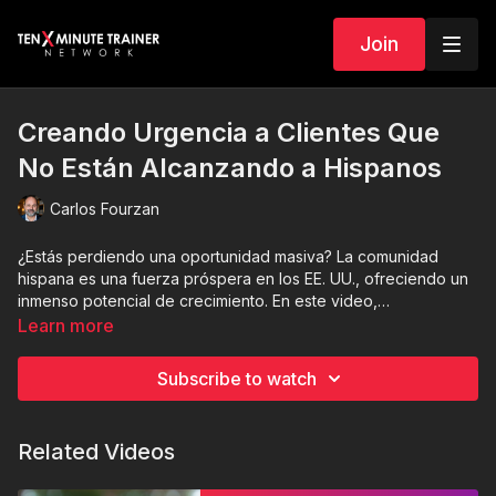
Join
Creando Urgencia a Clientes Que
No Están Alcanzando a Hispanos
Carlos Fourzan
¿Estás perdiendo una oportunidad masiva? La comunidad
hispana es una fuerza próspera en los EE. UU., ofreciendo un
inmenso potencial de crecimiento. En este video,
exploraremos las razones convincentes por las que los
Learn more
anunciantes deben priorizar llegar a los consumidores
hispanos.
Subscribe to watch
Related Videos